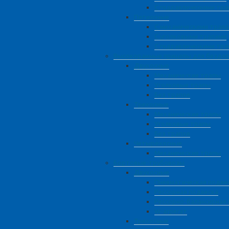
С гидравлическими тр
Пятиосные
С механическими трап
С уголковыми трапами
С гидравлическими тр
Высокорамные прицепы для бездо
Двухосные
Механические трапы
Уголковые трапы
Без трапов
Трехосные
Механические трапы
Уголковые трапы
Без трапов
Четырёхосные
Механические трапы
Бортовые-трубовозы
Двухосные
Пневматическая подве
Рессорная подвеска
Рессорно-балансирная
W-агрегат
Трехосные