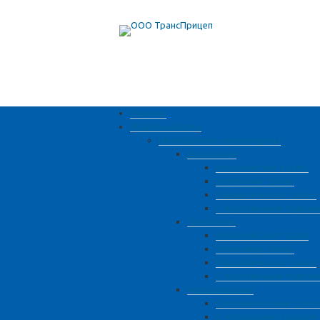
Наличие
Модельный ряд
Низкорамные полуприцепы
Двухосные
Механические трапы
Уголковые трапы
Гидравлические трапы
С приставными трапам
Трехосные
Механические трапы
Уголковые трапы
Гидравлические трапы
С приставными трапам
Четырехосные
С механическими трап
С уголковыми трапами