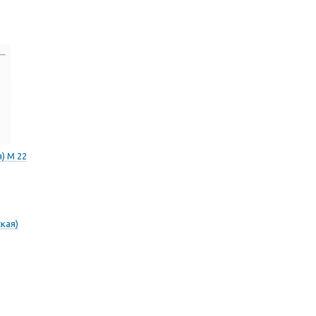
) M 22
кая)