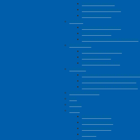
Пневмоподвеска
Рессорная подвеска
Ремкомплекты
ЧМЗАП
Рессорная подвеска
Ремкомплекты
Ось с барабанным тормозом
ROCKINGER
Сцепные устройства
Сцепные петли
Ремкомплекты ТСУ
v.Orlandi
Тяговые сцепные петли дышл
Тягово-сцепные устройства
Ремкомплекты ТСУ V.Orlandi
GEORG FISCHER
SAF
Gigant
HYVA
Масляные баки
Гидроцилиндры
Ремкомплекты
Насосы