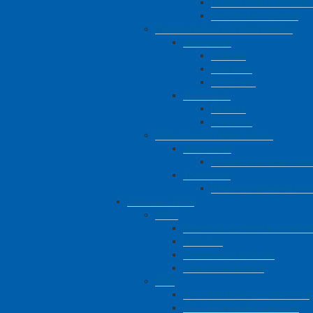
Пневматическая подве
Рессорная подвеска
Полуприцепы-сортиментовозы
Двухосные
Прямые
С гусаком
W-агрегат
Трехосные
Прямые
С гусаком
Прицепы-сортиментовозы
Двухосные
Прицеп-сортиментовоз
Трехосные
Прицеп-сортиментово
Запасные части
JOST
Седельно-сцепные устройств
Шкворни
Опорные устройства
Поворотные круги
BPW
Ось с барабанным тормозом
Ось с дисковым тормозом