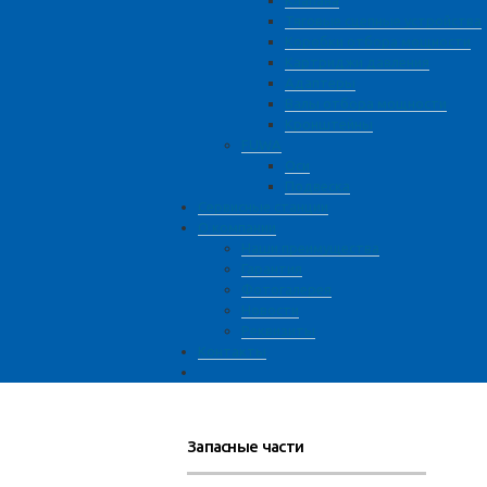
Клапана
Тяговые сцепные устройства
Коробки отбора мощности
Картриджи давления
Адаптеры
Валы отбора мощности
Кронштейны
FUWA
Оси
Подвеска
Сервисные станции
О компании
Наши преимущества
Гарантия
Фотогалерея
Новости
Реквизиты
Контакты
Запасные части