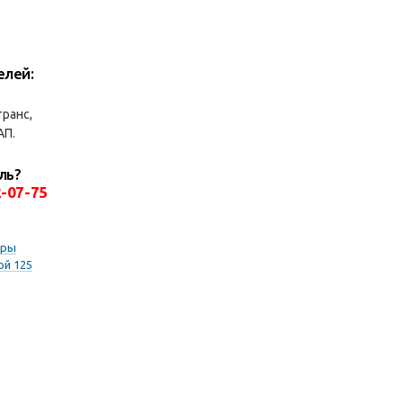
елей:
ранс,
АП.
ль?
2-07-75
оры
ой 125