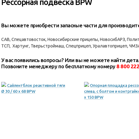
Рессорная подвеска BPW
Вы можете приобрести запасные части для производит
САВ, Спецавтовосток, Новосибирские прицепы, НовосибАРЗ, Полит
ТСП, Хартунг, Тверьстроймаш, Спецприцеп, Уралавтоприцеп, ЧМЗ
У вас появились вопросы? Или вы не можете найти дета
Позвоните менеджеру по бесплатному номеру
8 800 22
Сайлентблок реактивной тяги
Опорная площадка ресс
Ø 30 / 60 x 68 BPW
слева, с болтом и контргайк
x 150 BPW