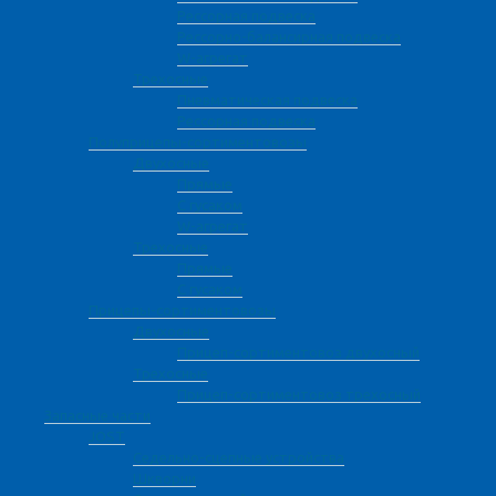
Рессорная подвеска
Рессорно-балансирная подвеска
W-агрегат
Трехосные
Пневматическая подвеска
Рессорная подвеска
Полуприцепы-сортиментовозы
Двухосные
Прямые
С гусаком
W-агрегат
Трехосные
Прямые
С гусаком
Прицепы-сортиментовозы
Двухосные
Прицеп-сортиментовоз двухосный
Трехосные
Прицеп-сортиментовоз трехосный
Запасные части
JOST
Седельно-сцепные устройства
Шкворни