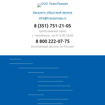
Заказать обратный звонок
info@transpricep.ru
8 (351) 751-21-05
Центральный офис
г. Челябинск, пн-пт 9:00-18:00
8 800 222-07-75
Бесплатный звонок по России
Наличие
Модельный ряд
Низкорамные полуприцепы
Двухосные
Механические трапы
Уголковые трапы
Гидравлические трапы
С приставными трапами
Трехосные
Механические трапы
Уголковые трапы