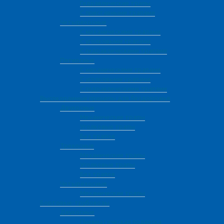
Гидравлические трапы
С приставными трапами
Четырехосные
С механическими трапами
С уголковыми трапами
С гидравлическими трапами
Пятиосные
С механическими трапами
С уголковыми трапами
С гидравлическими трапами
Высокорамные прицепы для бездорожья
Двухосные
Механические трапы
Уголковые трапы
Без трапов
Трехосные
Механические трапы
Уголковые трапы
Без трапов
Четырёхосные
Механические трапы
Бортовые-трубовозы
Двухосные
Пневматическая подвеска