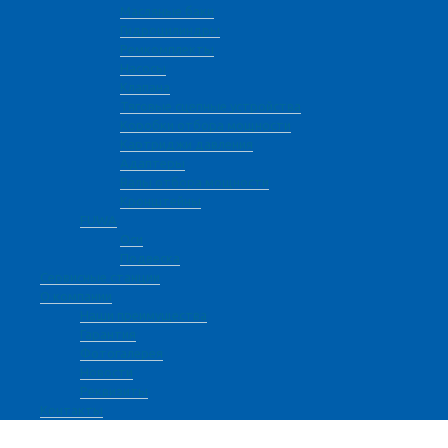
Масляные баки
Гидроцилиндры
Ремкомплекты
Насосы
Клапана
Тяговые сцепные устройства
Коробки отбора мощности
Картриджи давления
Адаптеры
Валы отбора мощности
Кронштейны
FUWA
Оси
Подвеска
Сервисные станции
О компании
Наши преимущества
Гарантия
Фотогалерея
Новости
Реквизиты
Контакты