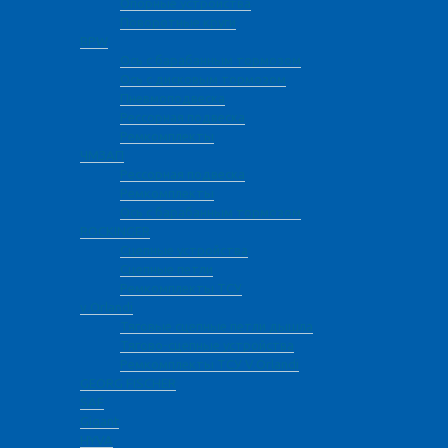
Опорные устройства
Поворотные круги
BPW
Ось с барабанным тормозом
Ось с дисковым тормозом
Пневмоподвеска
Рессорная подвеска
Ремкомплекты
ЧМЗАП
Рессорная подвеска
Ремкомплекты
Ось с барабанным тормозом
ROCKINGER
Сцепные устройства
Сцепные петли
Ремкомплекты ТСУ
v.Orlandi
Тяговые сцепные петли дышла
Тягово-сцепные устройства
Ремкомплекты ТСУ V.Orlandi
GEORG FISCHER
SAF
Gigant
HYVA