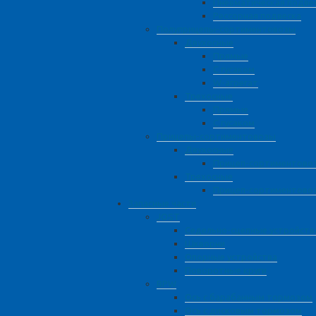
Пневматическая подве
Рессорная подвеска
Полуприцепы-сортиментовозы
Двухосные
Прямые
С гусаком
W-агрегат
Трехосные
Прямые
С гусаком
Прицепы-сортиментовозы
Двухосные
Прицеп-сортиментовоз
Трехосные
Прицеп-сортиментово
Запасные части
JOST
Седельно-сцепные устройств
Шкворни
Опорные устройства
Поворотные круги
BPW
Ось с барабанным тормозом
Ось с дисковым тормозом