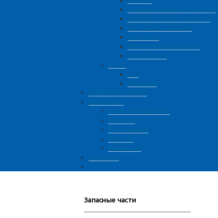
Клапана
Тяговые сцепные устройства
Коробки отбора мощности
Картриджи давления
Адаптеры
Валы отбора мощности
Кронштейны
FUWA
Оси
Подвеска
Сервисные станции
О компании
Наши преимущества
Гарантия
Фотогалерея
Новости
Реквизиты
Контакты
Запасные части