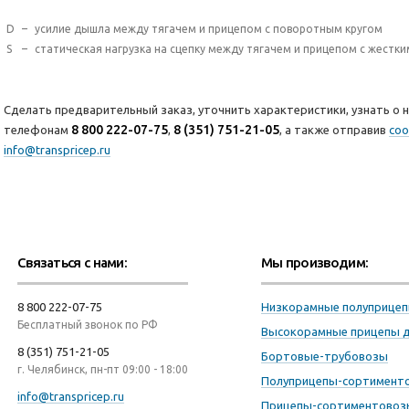
D
–
усилие дышла между тягачем и прицепом с поворотным кругом
S
–
статическая нагрузка на сцепку между тягачем и прицепом с жест
Сделать предварительный заказ, уточнить характеристики, узнать о н
8 800 222-07-75
8 (351) 751-21-05
телефонам
,
, а также отправив
соо
info@transpricep.ru
Связаться с нами:
Мы производим:
8 800 222-07-75
Низкорамные полуприце
Бесплатный звонок по РФ
Высокорамные прицепы 
8 (351) 751-21-05
Бортовые-трубовозы
г. Челябинск, пн-пт 09:00 - 18:00
Полуприцепы-сортимент
info@transpricep.ru
Прицепы-сортиментовоз