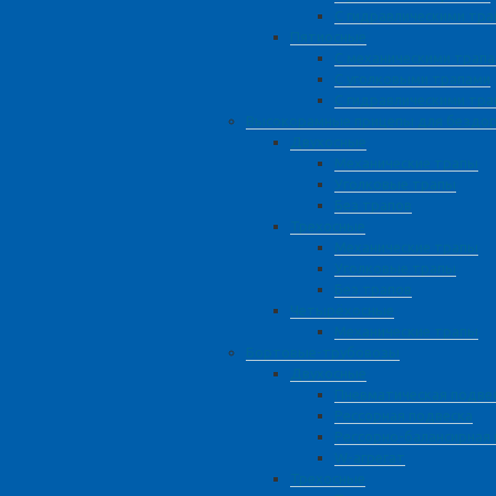
С гидравлическими тр
Пятиосные
С механическими трап
С уголковыми трапами
С гидравлическими тр
Высокорамные прицепы для бездо
Двухосные
Механические трапы
Уголковые трапы
Без трапов
Трехосные
Механические трапы
Уголковые трапы
Без трапов
Четырёхосные
Механические трапы
Бортовые-трубовозы
Двухосные
Пневматическая подве
Рессорная подвеска
Рессорно-балансирная
W-агрегат
Трехосные