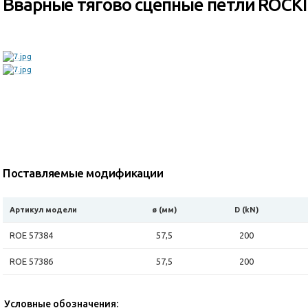
Вварные тягово сцепные петли ROCKI
Поставляемые модификации
Артикул модели
ø (мм)
D (kN)
ROE 57384
57,5
200
ROE 57386
57,5
200
Условные обозначения: