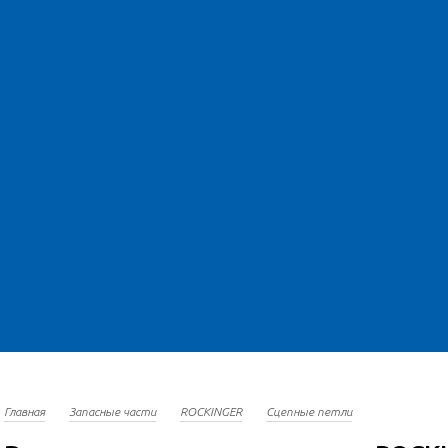
Главная
Запасные части
ROCKINGER
Сцепные петли