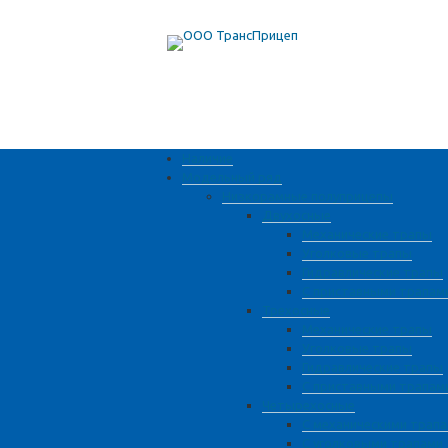
Наличие
Модельный ряд
Низкорамные полуприцепы
Двухосные
Механические трапы
Уголковые трапы
Гидравлические трапы
С приставными трапам
Трехосные
Механические трапы
Уголковые трапы
Гидравлические трапы
С приставными трапам
Четырехосные
С механическими трап
С уголковыми трапами