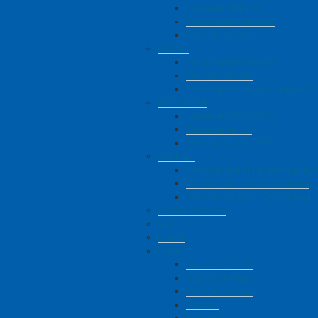
Пневмоподвеска
Рессорная подвеска
Ремкомплекты
ЧМЗАП
Рессорная подвеска
Ремкомплекты
Ось с барабанным тормозом
ROCKINGER
Сцепные устройства
Сцепные петли
Ремкомплекты ТСУ
v.Orlandi
Тяговые сцепные петли дышл
Тягово-сцепные устройства
Ремкомплекты ТСУ V.Orlandi
GEORG FISCHER
SAF
Gigant
HYVA
Масляные баки
Гидроцилиндры
Ремкомплекты
Насосы